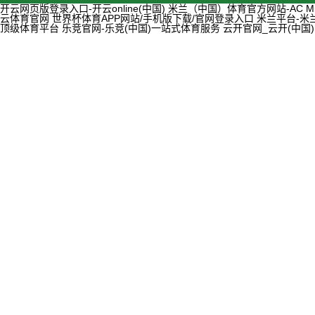
开云网页版登录入口-开云online(中国)
米兰（中国）体育官方网站-AC Mil
云体育官网
世界杯体育APP网站/手机版下载/官网登录入口
米兰平台-米
顶级体育平台
乐竞官网-乐竞(中国)一站式体育服务
云开官网_云开(中国)