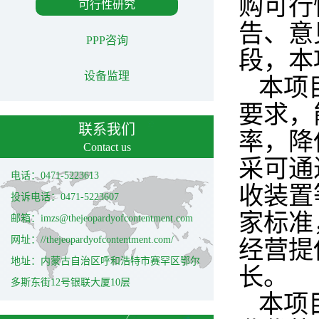
购可行
可行性研究
告、意
PPP咨询
段，本
设备监理
本项
要求，
联系我们
率，降
Contact us
采可通
电话：0471-5223613
收装置
投诉电话：0471-5223607
家标准
邮箱：imzs@thejeopardyofcontentment.com
网址：//thejeopardyofcontentment.com/
经营提
地址：内蒙古自治区呼和浩特市赛罕区鄂尔
长。
多斯东街12号银联大厦10层
本项