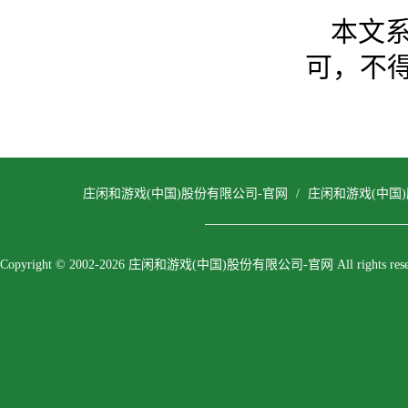
本文
可，不
庄闲和游戏(中国)股份有限公司-官网
/
庄闲和游戏(中国
Copyright © 2002-2026 庄闲和游戏(中国)股份有限公司-官网 All rights reser