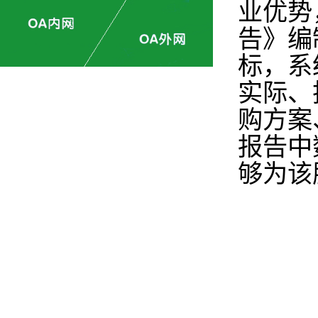
业优势
告》编
标，系
实际、
购方案
报告中
够为该